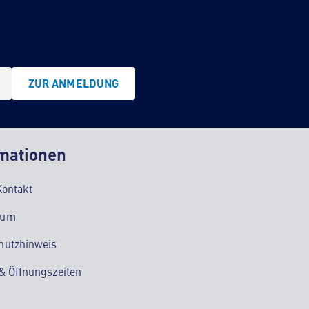
ZUR ANMELDUNG
mationen
Kontakt
sum
hutzhinweis
 & Öffnungszeiten