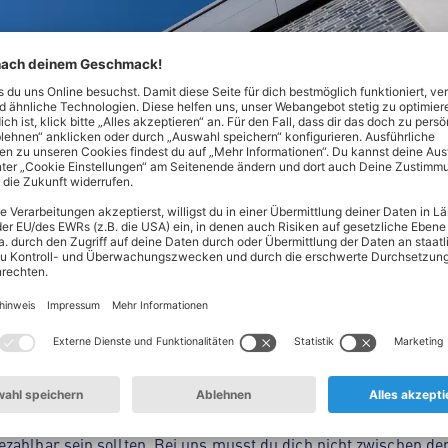
Nord! Hier findest du alles, was dein Herz begehrt - von Lebe
ltsprodukten. Unser Spezialgebiet? Hochwertige Produkte zum 
en oder täglich frisches Obst und Gemüse aus deiner Region: 
zahlbar sein sollten. Bei uns musst du dich nicht zwischen der