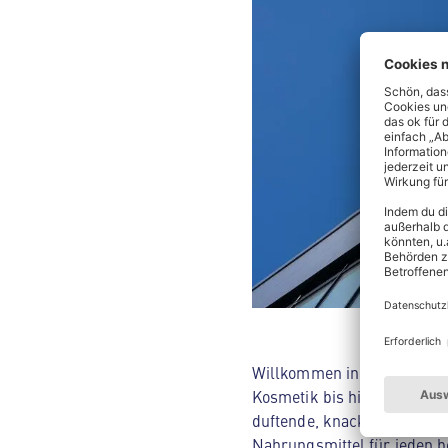
Willkommen in deinem ALDI 
Kosmetik bis hin zu Hausha
duftende, knackige Backwar
Nahrungsmittel für jeden be