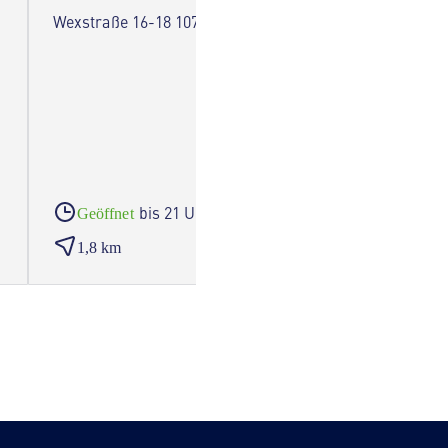
Wexstraße 16-18 10715 Berlin
Mecklen
Berlin
bis 21 Uhr
Geöffnet
Geöf
1,8 km
2,0 