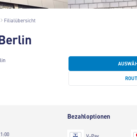
Filialübersicht
Berlin
lin
AUSWÄ
ROU
Bezahloptionen
21:00
V-Pay