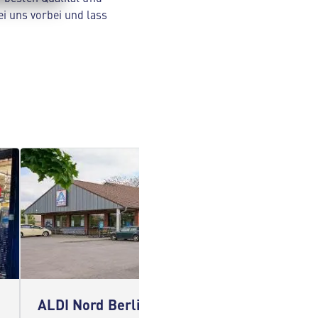
i uns vorbei und lass
ALDI Nord Berlin
ALDI N