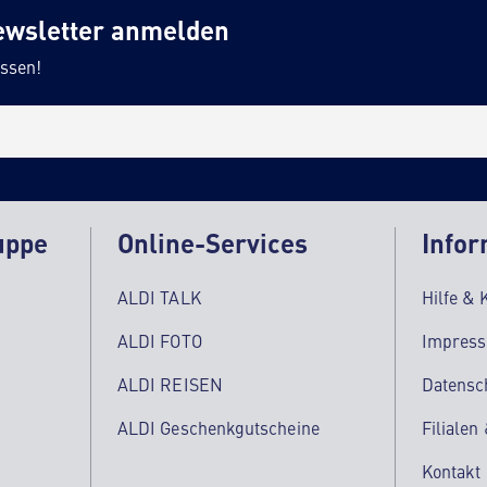
ewsletter anmelden
ssen!
uppe
Online-Services
Infor
ALDI TALK
Hilfe & 
ALDI FOTO
Impres
ALDI REISEN
Datensc
ALDI Geschenkgutscheine
Filialen
Kontakt