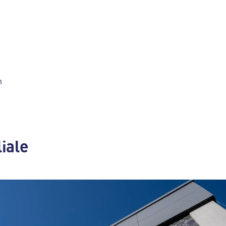
h
liale