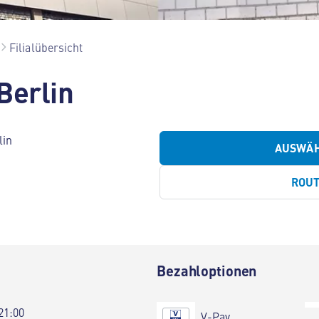
Filialübersicht
Berlin
lin
AUSWÄ
ROU
Bezahloptionen
21:00
V-Pay