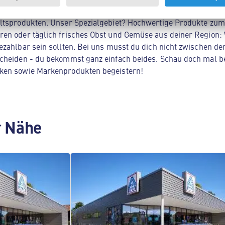
Nord! Hier findest du alles, was dein Herz begehrt - von Lebe
ltsprodukten. Unser Spezialgebiet? Hochwertige Produkte zum 
en oder täglich frisches Obst und Gemüse aus deiner Region: 
zahlbar sein sollten. Bei uns musst du dich nicht zwischen der
cheiden - du bekommst ganz einfach beides. Schau doch mal be
ken sowie Markenprodukten begeistern!
er Nähe