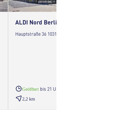
ALDI Nord Berlin
ALDI N
Hauptstraße 36 10317 Berlin
Verläng
Berlin
bis 21 Uhr
Geöffnet
Geöf
2,2 km
2,4 