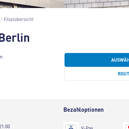
Filialübersicht
Berlin
in
AUSWÄ
ROU
Bezahloptionen
21:00
V-Pay