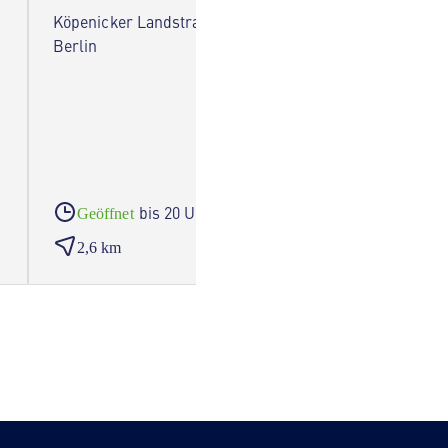
Köpenicker Landstraße 294 12437
Rudower
Berlin
bis 20 Uhr
Geöffnet
Geöf
2,6 km
2,8 