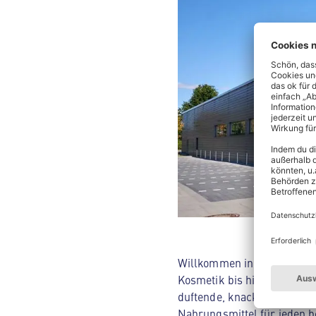
Willkommen in deinem ALDI 
Kosmetik bis hin zu Hausha
duftende, knackige Backwar
Nahrungsmittel für jeden be