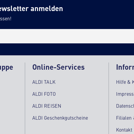
ewsletter anmelden
ssen!
uppe
Online-Services
Infor
ALDI TALK
Hilfe & 
ALDI FOTO
Impres
ALDI REISEN
Datensc
ALDI Geschenkgutscheine
Filialen
Kontakt