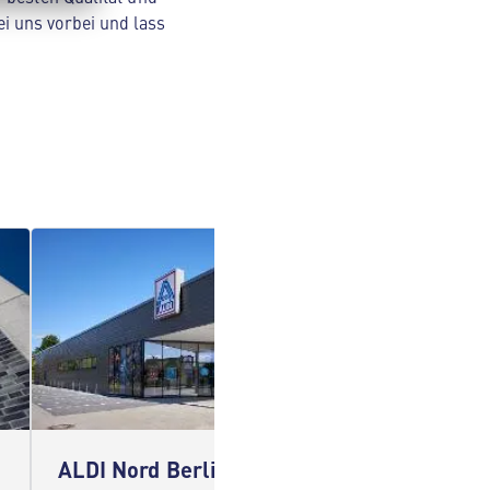
i uns vorbei und lass
ALDI Nord Berlin
ALDI N