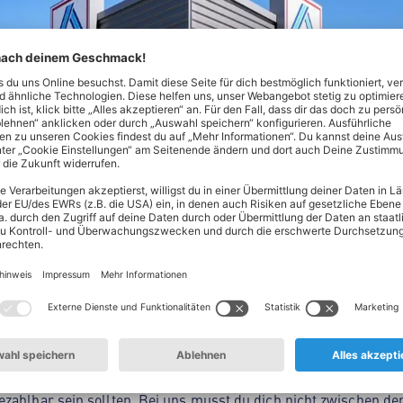
Nord! Hier findest du alles, was dein Herz begehrt - von Lebe
ltsprodukten. Unser Spezialgebiet? Hochwertige Produkte zum 
en oder täglich frisches Obst und Gemüse aus deiner Region: 
zahlbar sein sollten. Bei uns musst du dich nicht zwischen der