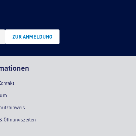
ZUR ANMELDUNG
mationen
Kontakt
sum
hutzhinweis
 & Öffnungszeiten