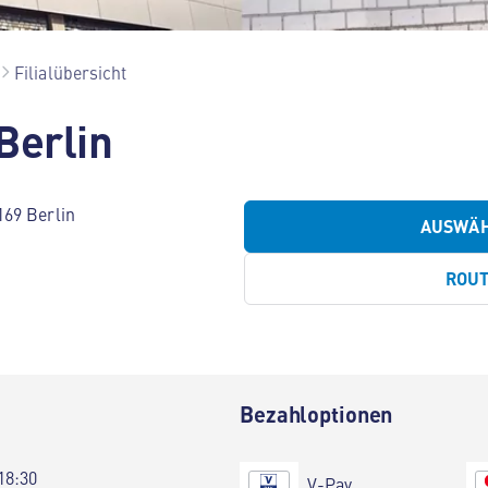
Filialübersicht
Berlin
169 Berlin
AUSWÄ
ROU
Bezahloptionen
18:30
V-Pay