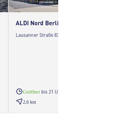
ALDI Nord Berlin
ALDI N
Lausanner Straße 83 12205 Berlin
Teltowe
bis 21 Uhr
Geöffnet
Geöf
2,6 km
3,4 