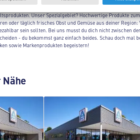
Nord! Hier findest du alles, was dein Herz begehrt - von Lebe
ltsprodukten. Unser Spezialgebiet? Hochwertige Produkte zum 
en oder täglich frisches Obst und Gemüse aus deiner Region: 
zahlbar sein sollten. Bei uns musst du dich nicht zwischen der
cheiden - du bekommst ganz einfach beides. Schau doch mal be
ken sowie Markenprodukten begeistern!
er Nähe