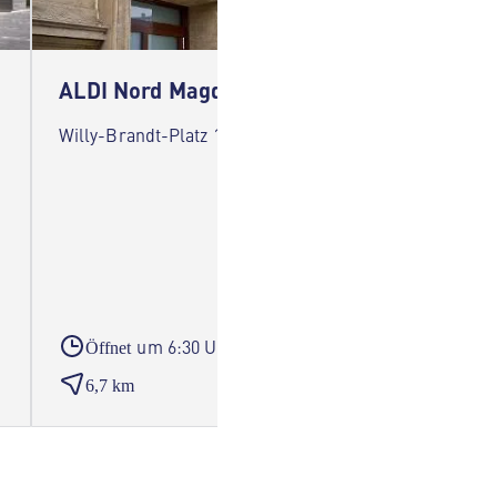
ALDI Nord Magdeburg
ALDI 
Willy-Brandt-Platz 1 39104 Magdeburg
Hanns-E
Magdeb
um 6:30 Uhr
Öffnet
Öffne
6,7 km
7,1 