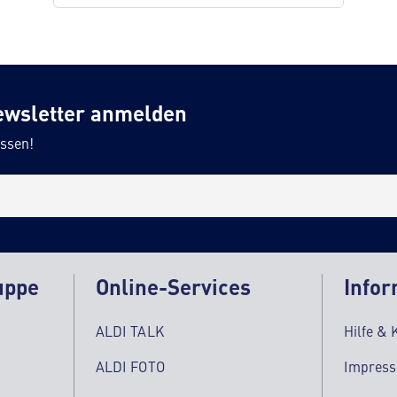
ewsletter anmelden
ssen!
uppe
Online-Services
Infor
ALDI TALK
Hilfe & 
ALDI FOTO
Impres