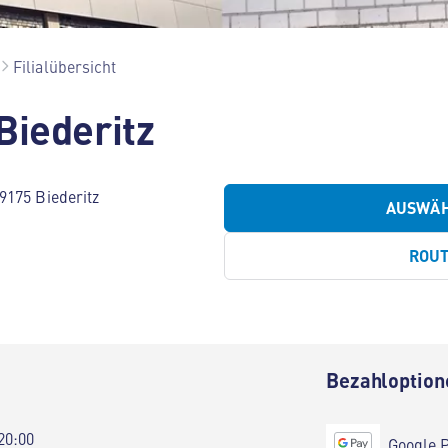
Filialübersicht
Biederitz
9175 Biederitz
AUSWÄ
ROU
Bezahloption
20:00
Google 