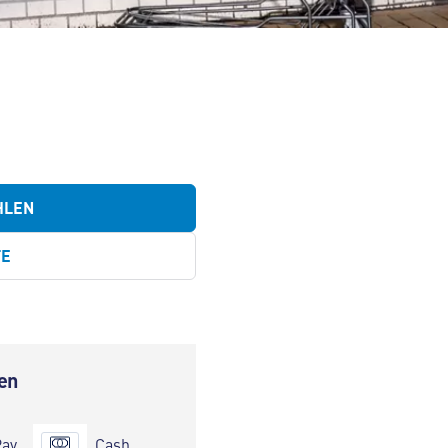
HLEN
TE
en
Pay
Cash