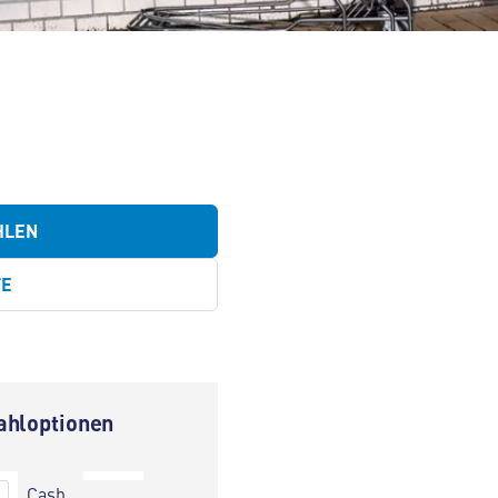
HLEN
TE
ahloptionen
Cash