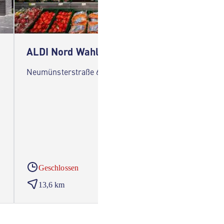
ALDI Nord Wahlstedt
ALDI 
Neumünsterstraße 6c 23812 Wahlstedt
Haart 2
Geschlossen
Gesc
13,6 km
14,3