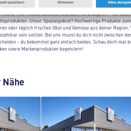
Nord! Hier findest du alles, was dein Herz begehrt - von Lebe
ltsprodukten. Unser Spezialgebiet? Hochwertige Produkte zum 
en oder täglich frisches Obst und Gemüse aus deiner Region: 
zahlbar sein sollten. Bei uns musst du dich nicht zwischen der
cheiden - du bekommst ganz einfach beides. Schau doch mal be
ken sowie Markenprodukten begeistern!
er Nähe