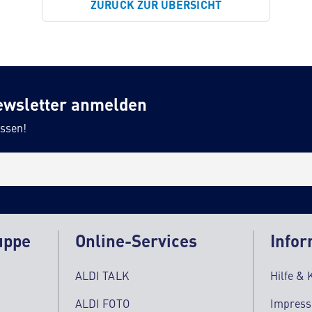
ZURÜCK ZUR ÜBERSICHT
ewsletter anmelden
ssen!
uppe
Online-Services
Infor
ALDI TALK
Hilfe & 
ALDI FOTO
Impres