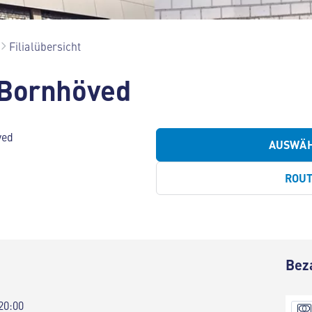
Filialübersicht
 Bornhöved
ved
AUSWÄ
ROU
Bez
20:00