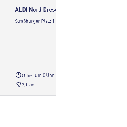
ALDI Nord Dresden
ALDI 
Straßburger Platz 1 01307 Dresden
Prager 
um 8 Uhr
Öffnet
Öffne
2,1 km
2,3 