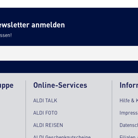
ewsletter anmelden
ssen!
uppe
Online-Services
Infor
ALDI TALK
Hilfe & 
ALDI FOTO
Impres
ALDI REISEN
Datensc
ALDI Geschenkgutscheine
Filialen