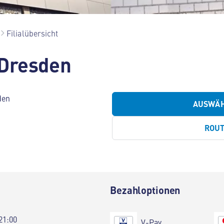
Filialübersicht
 Dresden
den
AUSWÄ
ROU
Bezahloptionen
21:00
V-Pay