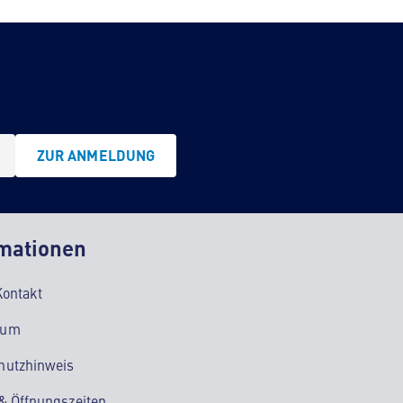
ZUR ANMELDUNG
mationen
Kontakt
sum
hutzhinweis
 & Öffnungszeiten