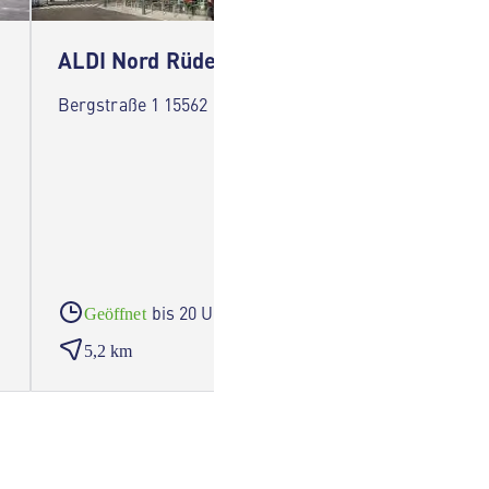
ALDI Nord Rüdersdorf
ALDI 
Bergstraße 1 15562 Rüdersdorf
Woltersd
Schönei
bis 20 Uhr
Geöffnet
Geöf
5,2 km
5,5 