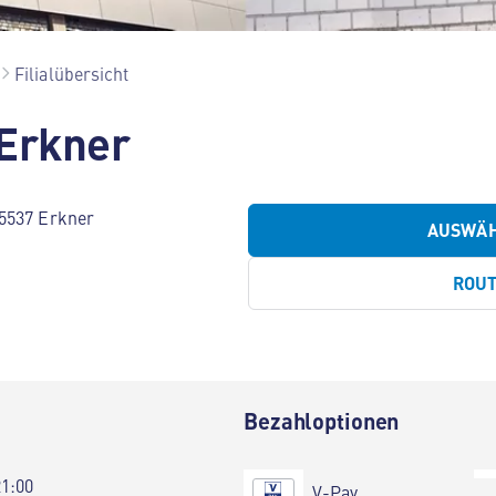
Filialübersicht
 Erkner
15537 Erkner
AUSWÄ
ROU
Bezahloptionen
21:00
V-Pay