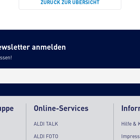
ZURÜCK ZUR ÜBERSICHT
ewsletter anmelden
ssen!
uppe
Online-Services
Infor
ALDI TALK
Hilfe & 
ALDI FOTO
Impres