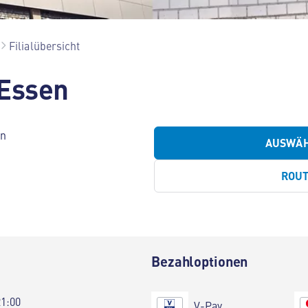
Filialübersicht
 Essen
en
AUSWÄ
ROU
Bezahloptionen
21:00
V-Pay