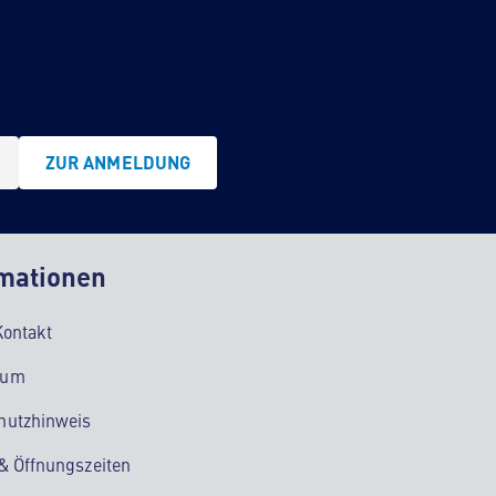
ZUR ANMELDUNG
mationen
Kontakt
sum
hutzhinweis
 & Öffnungszeiten