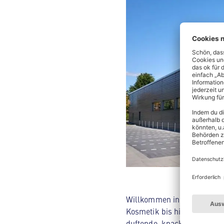
Willkommen in deinem ALDI 
Kosmetik bis hin zu Hausha
duftende, knackige Backwar