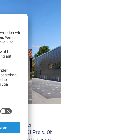
nsmitteln über
Original ALDI Preis. Ob
Wir glauben, dass gute