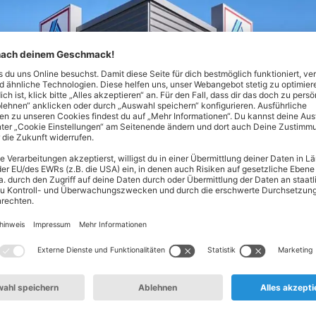
Nord! Hier findest du alles, was dein Herz begehrt - von Lebe
ltsprodukten. Unser Spezialgebiet? Hochwertige Produkte zum 
en oder täglich frisches Obst und Gemüse aus deiner Region: 