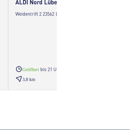
ALDI Nord Lübeck
ALDI 
Weidentrift 2 23562 Lübeck
Kronsfo
bis 21 Uhr
Geöffnet
Geöf
3,8 km
5,3 