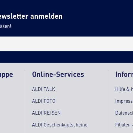
ewsletter anmelden
ssen!
uppe
Online-Services
Infor
ALDI TALK
Hilfe & 
ALDI FOTO
Impres
ALDI REISEN
Datensc
ALDI Geschenkgutscheine
Filialen