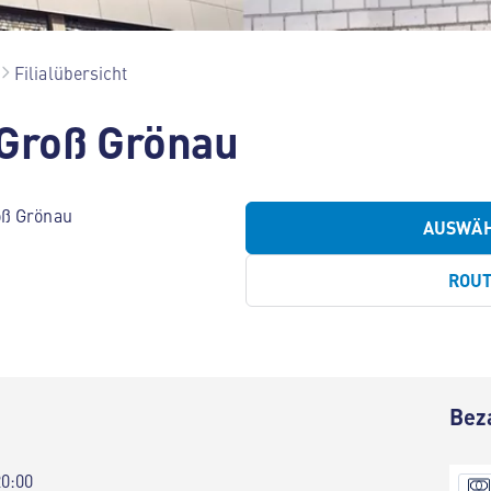
Filialübersicht
 Groß Grönau
oß Grönau
AUSWÄ
ROU
Bez
20:00