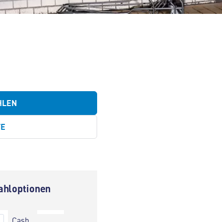
HLEN
TE
ahloptionen
Cash