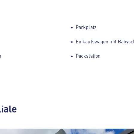
Parkplatz
Einkaufswagen mit Babysc
h
Packstation
liale