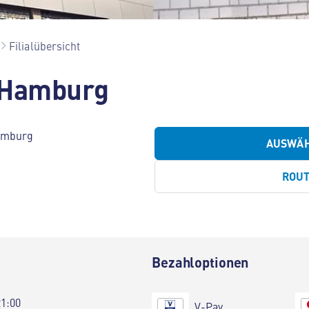
Filialübersicht
 Hamburg
Hamburg
AUSWÄ
ROU
Bezahloptionen
21:00
V-Pay