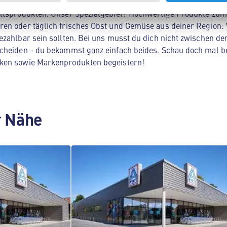
Nord in Lage! Hier findest du alles, was dein Herz begehrt - 
ltsprodukten. Unser Spezialgebiet? Hochwertige Produkte zum 
en oder täglich frisches Obst und Gemüse aus deiner Region: 
zahlbar sein sollten. Bei uns musst du dich nicht zwischen der
cheiden - du bekommst ganz einfach beides. Schau doch mal be
ken sowie Markenprodukten begeistern!
er Nähe