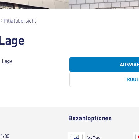
Filialübersicht
 Lage
1 Lage
AUSWÄ
ROU
Bezahloptionen
21:00
V-Pay