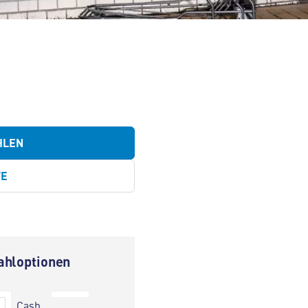
HLEN
TE
ahloptionen
Cash