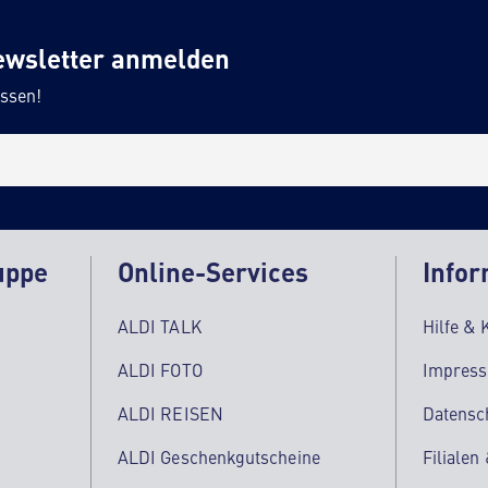
ewsletter anmelden
ssen!
uppe
Online-Services
Infor
ALDI TALK
Hilfe & 
ALDI FOTO
Impres
ALDI REISEN
Datensc
ALDI Geschenkgutscheine
Filialen