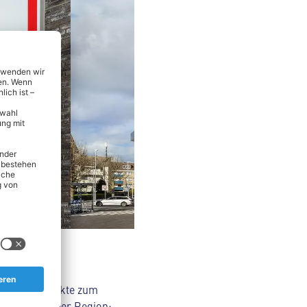
ehrt - von
ertige Produkte zum
üse aus deiner Region: