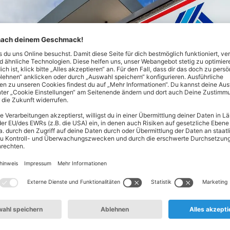
Nord in Lüdenscheid! Hier findest du alles, was dein Herz beg
ik bis hin zu Haushaltsprodukten. Unser Spezialgebiet? Hochw
ftende, knackige Backwaren oder täglich frisches Obst und Gem