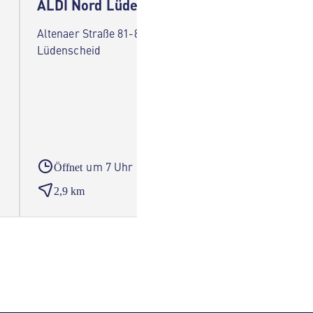
ALDI Nord Lüdenscheid
ALDI 
Altenaer Straße 81-83 58507
Hohe St
Lüdenscheid
um 7 Uhr
Öffnet
Öffne
2,9 km
4,1 