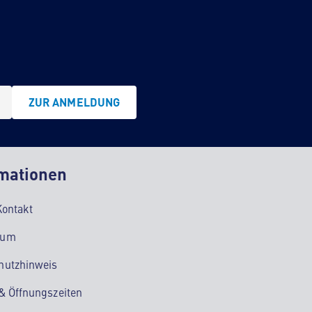
ZUR ANMELDUNG
mationen
Kontakt
sum
hutzhinweis
 & Öffnungszeiten