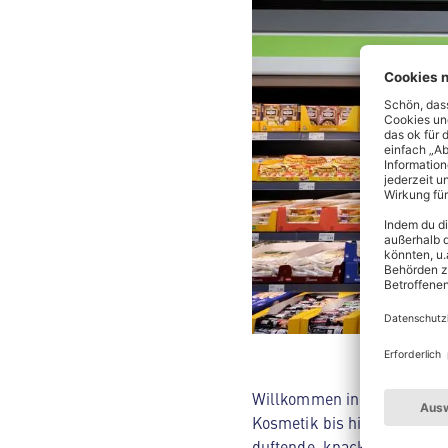
Willkommen in deinem ALDI 
Kosmetik bis hin zu Hausha
duftende, knackige Backwar