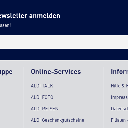
ewsletter anmelden
ssen!
uppe
Online-Services
Infor
ALDI TALK
Hilfe & 
ALDI FOTO
Impres
ALDI REISEN
Datensc
ALDI Geschenkgutscheine
Filialen