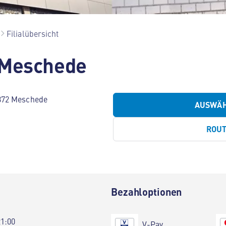
Filialübersicht
 Meschede
872 Meschede
AUSWÄ
ROU
Bezahloptionen
21:00
V-Pay