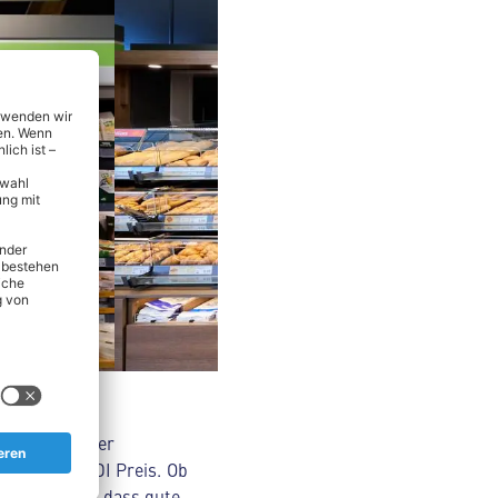
nsmitteln über
Original ALDI Preis. Ob
Wir glauben, dass gute