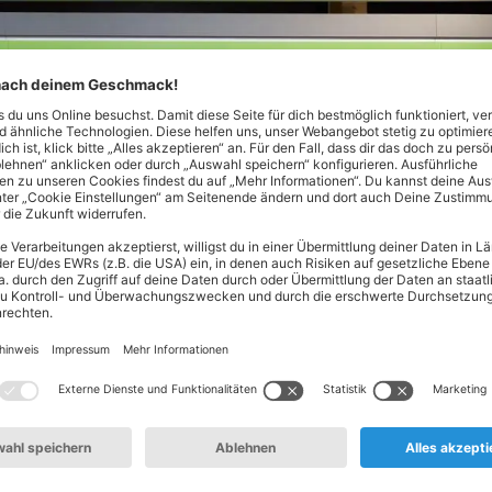
Nord! Hier findest du alles, was dein Herz begehrt - von Lebe
ltsprodukten. Unser Spezialgebiet? Hochwertige Produkte zum 
en oder täglich frisches Obst und Gemüse aus deiner Region: 