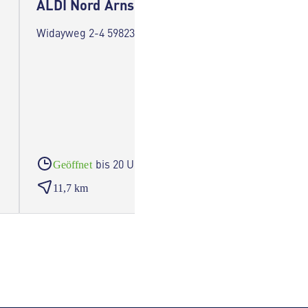
ALDI Nord Arnsberg
ALDI 
Widayweg 2-4 59823 Arnsberg
Fruges 
bis 20 Uhr
Geöffnet
Geöf
11,7 km
13,2