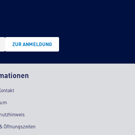
ZUR ANMELDUNG
mationen
Kontakt
sum
hutzhinweis
 & Öffnungszeiten