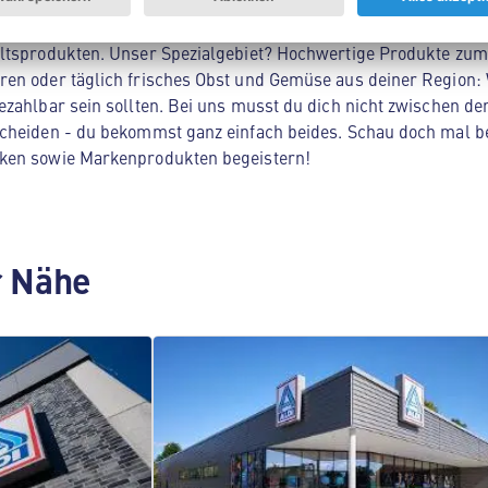
Nord! Hier findest du alles, was dein Herz begehrt - von Lebe
ltsprodukten. Unser Spezialgebiet? Hochwertige Produkte zum 
en oder täglich frisches Obst und Gemüse aus deiner Region: 
zahlbar sein sollten. Bei uns musst du dich nicht zwischen der
cheiden - du bekommst ganz einfach beides. Schau doch mal be
ken sowie Markenprodukten begeistern!
er Nähe