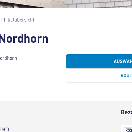
Filialübersicht
 Nordhorn
Nordhorn
AUSWÄ
ROU
Bez
20:00