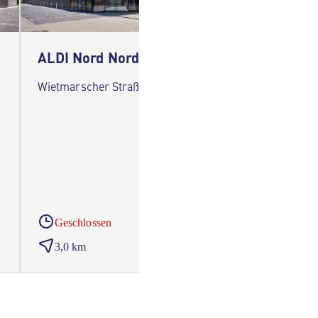
ALDI Nord Nordhorn
ALDI 
Wietmarscher Straße 8 48531 Nordhorn
Kistema
Geschlossen
Gesc
3,0 km
3,5 