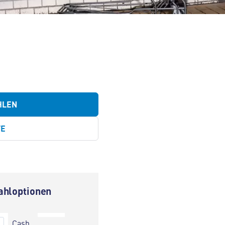
HLEN
TE
ahloptionen
Cash