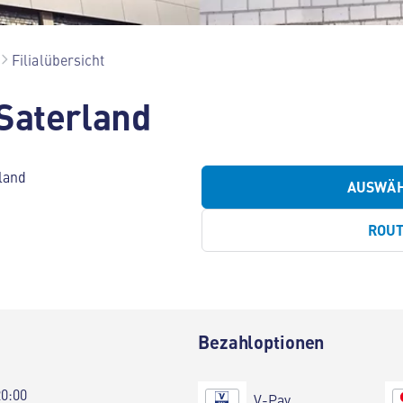
Filialübersicht
Saterland
rland
AUSWÄ
ROU
Bezahloptionen
20:00
V-Pay