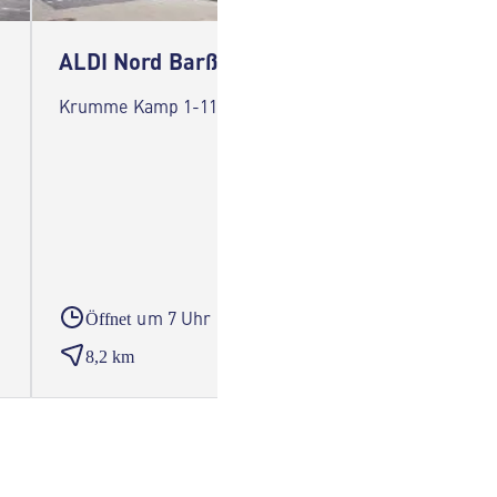
ALDI Nord Barßel
ALDI 
Krumme Kamp 1-11 26676 Barßel
Poststr
um 7 Uhr
Öffnet
Öffne
8,2 km
13,0