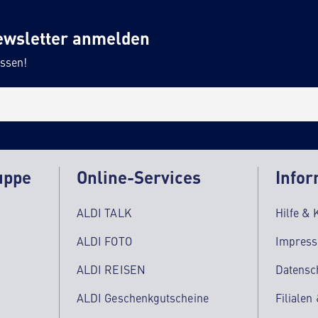
ewsletter anmelden
ssen!
uppe
Online-Services
Infor
ALDI TALK
Hilfe & 
ALDI FOTO
Impres
ALDI REISEN
Datensc
ALDI Geschenkgutscheine
Filialen