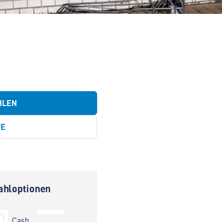
HLEN
TE
ahloptionen
Cash