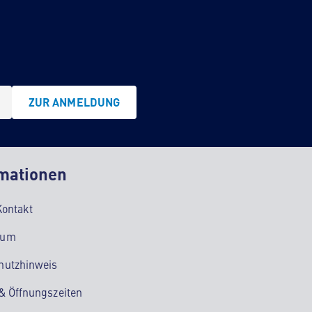
ZUR ANMELDUNG
mationen
Kontakt
sum
hutzhinweis
 & Öffnungszeiten