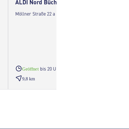
ALDI Nord Büchen
ALDI 
Möllner Straße 22 a 21514 Büchen
Am Schl
Geestha
bis 20 Uhr
Geöffnet
Geöf
9,8 km
11,4