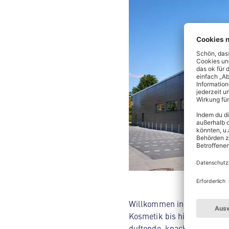
Willkommen in deinem ALDI 
Kosmetik bis hin zu Hausha
duftende, knackige Backwar