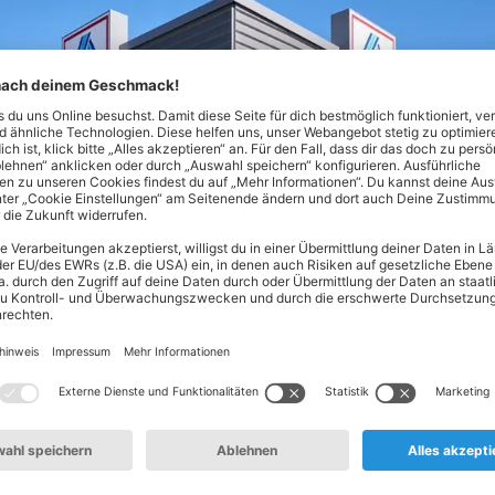
Nord! Hier findest du alles, was dein Herz begehrt - von Lebe
ltsprodukten. Unser Spezialgebiet? Hochwertige Produkte zum 
en oder täglich frisches Obst und Gemüse aus deiner Region: 