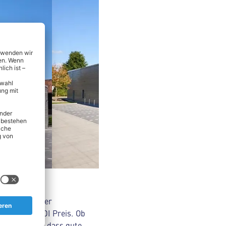
nsmitteln über
Original ALDI Preis. Ob
Wir glauben, dass gute