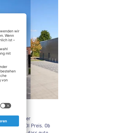
nsmitteln über
Original ALDI Preis. Ob
Wir glauben, dass gute