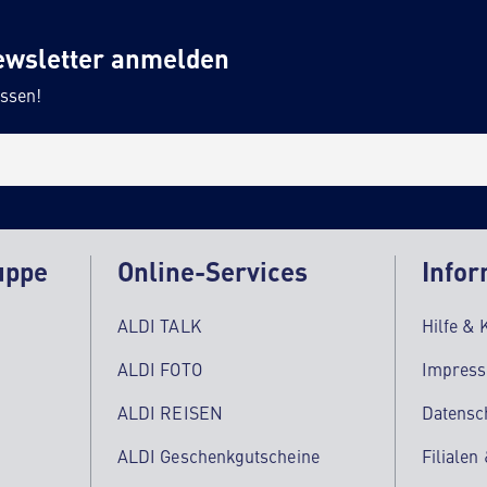
ewsletter anmelden
ssen!
uppe
Online-Services
Infor
ALDI TALK
Hilfe & 
ALDI FOTO
Impres
ALDI REISEN
Datensc
ALDI Geschenkgutscheine
Filialen