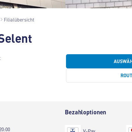
Filialübersicht
Selent
t
AUSWÄ
ROU
Bezahloptionen
20:00
V-Pay