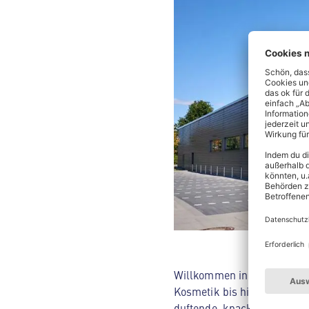
Willkommen in deinem ALDI 
Kosmetik bis hin zu Hausha
duftende, knackige Backwar