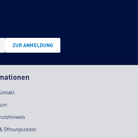
ZUR ANMELDUNG
mationen
Kontakt
sum
hutzhinweis
 & Öffnungszeiten