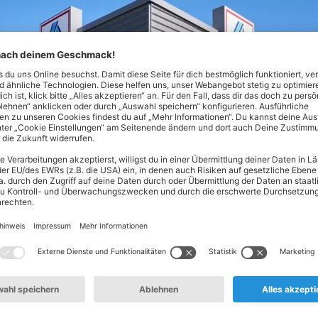
Nord! Hier findest du alles, was dein Herz begehrt - von Lebe
ltsprodukten. Unser Spezialgebiet? Hochwertige Produkte zum 
en oder täglich frisches Obst und Gemüse aus deiner Region: 