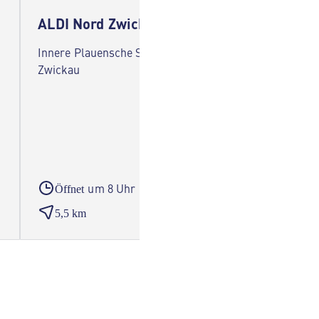
ALDI Nord Zwickau
ALDI 
Innere Plauensche Straße 14 08056
Lerchen
Zwickau
um 8 Uhr
Öffnet
Öffne
5,5 km
6,2 