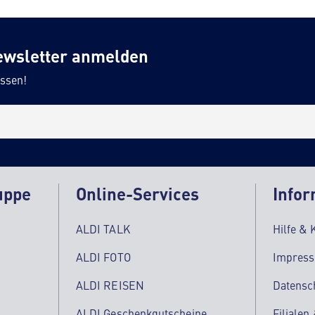
ewsletter anmelden
ssen!
uppe
Online-Services
Infor
ALDI TALK
Hilfe & 
ALDI FOTO
Impres
ALDI REISEN
Datensc
ALDI Geschenkgutscheine
Filialen