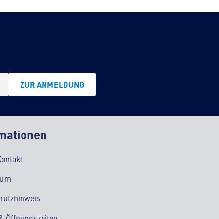
ZUR ANMELDUNG
mationen
Kontakt
sum
hutzhinweis
 & Öffnungszeiten