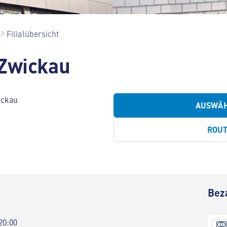
Filialübersicht
 Zwickau
ickau
AUSWÄ
ROU
Bez
20:00