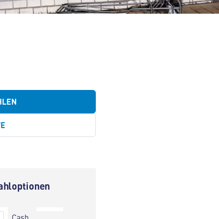
HLEN
TE
ahloptionen
Cash