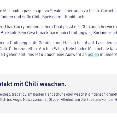
ge Marinaden passen gut zu Steaks, aber auch zu Fisch. Garnel
 Pfannen und süße Chili-Speisen mit Knoblauch.
en Thai-Curry und indischem Daal passt der Chili auch hervor
r Brokkoli. Sein Geschmack harmoniert mit Ingwer, Koriander 
 wenig Chili peppst du Gemüse und Fleisch leicht auf. Lass den ge
hili-Öl herzustellen. Auch in Salsa, Relish oder Marmelade kan
ll gehen soll, findest du auch eine Auswahl an
Soßen
in unsere
takt mit Chili waschen.
neidest, trägst du am besten Handschuhe oder wäschst dir danach gründl
ich ins Auge. Nutze zunächst Öl oder Alkohol, um die Substanz von der H