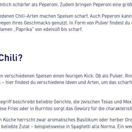
entlich schärfer als Peperoni. Zudem bringen Peperoni eine größ
iedenen Chili-Arten machen Speisen scharf. Auch Peperoni kann
wegen ihres Geschmacks genutzt. In Form von Pulver findest du 
amen „Paprika” von edelsüß bis scharf.
Chili?
len verschiedenen Speisen einen feurigen Kick. Ob als Pulver, Ri
 – hier findest du verschiedene Ideen und Arten, um das scharf
Begriff beschreibt beliebte Gerichte, die zwischen Texas und Mex
eese Fries oder in Burritos sorgt das Gewürz für die charakterist
hen Küche herrscht zwar aromatisches Basilikum oder herber Ore
e beliebte Zutat – beispielsweise in Spaghetti alla Norma. Ein w