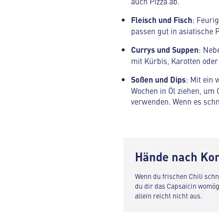
auch Pizza ab.
Fleisch und Fisch
: Feuri
passen gut in asiatische
Currys und Suppen
: Neb
mit Kürbis, Karotten ode
Soßen und Dips
: Mit ein
Wochen in Öl ziehen, um C
verwenden. Wenn es schne
Hände nach Kon
Wenn du frischen Chili sch
du dir das Capsaicin womögl
allein reicht nicht aus.