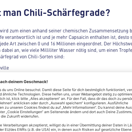
 man Chili-Schärfegrade?
s wird zum einen anhand seiner chemischen Zusammensetzung b
fe verantwortlich ist und je mehr Capsaicin enthalten ist, desto
 jede Art zwischen 0 und 16 Millionen eingeordnet. Der Höchstwer
dabei an, wie viele Milliliter Wasser nötig sind, um einen Tropfe
härfegrad von Chili-Sorten sind:
ville
is 50.000 Scoville
50.000 Scoville
lle
zeigen, wie scharf ein Chili empfunden wird. Diese Schärfegrade
von dem scharfen Gewürz benutzt, gibt es einige Möglichkeiten, 