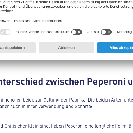
d nicht scharf.
nicht in den Samen des Chilis. Es ist in dem Fleisch und der hellen Plaze
Samen vor dem Kochen entfernst, ändert dies also nichts an der Schärfe
nterschied zwischen Peperoni u
ni gehören beide zur Gattung der Paprika. Die beiden Arten unt
aber auch in ihrer Verwendung und Schärfe:
d Chilis eher klein sind, haben Peperoni eine längliche Form, äh