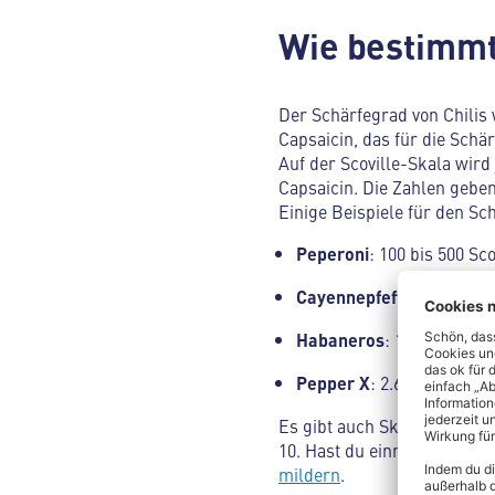
Wie bestimmt
Der Schärfegrad von Chili
Capsaicin, das für die Schär
Auf der Scoville-Skala wird
Capsaicin. Die Zahlen geben 
Einige Beispiele für den Sc
Peperoni
: 100 bis 500 Sco
Cayennepfeffer
: 30.000 b
Habaneros
: 100.000 bis 3
Pepper
X
: 2.639.000 Scovi
Es gibt auch Skalen, die an
10. Hast du einmal zu viel 
mildern
.