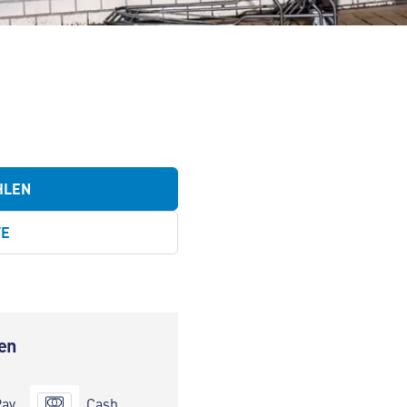
HLEN
TE
en
Pay
Cash