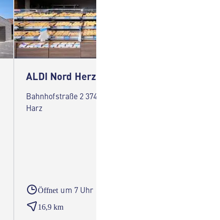
ALDI Nord Herzberg am Harz
ALDI 
Bahnhofstraße 2 37412 Herzberg am
Wilhelm
Harz
Nordha
um 7 Uhr
Öffnet
Öffne
16,9 km
18,0