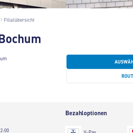
Filialübersicht
 Bochum
hum
AUSWÄ
ROU
Bezahloptionen
22:00
V-Pay