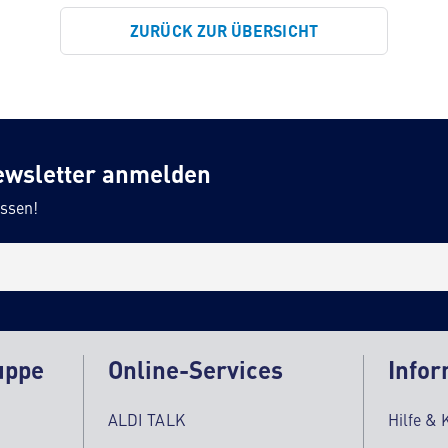
ZURÜCK ZUR ÜBERSICHT
ewsletter anmelden
ssen!
uppe
Online-Services
Infor
ALDI TALK
Hilfe & 