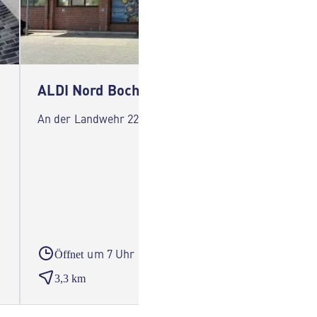
ALDI Nord Bochum
ALDI 
An der Landwehr 22 44795 Bochum
Besseme
um 7 Uhr
Öffnet
Öffne
3,3 km
3,5 