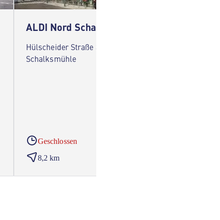
ALDI Nord Schalksmühle
ALDI 
Hülscheider Straße 31 58579
Milsper
Schalksmühle
Geschlossen
Gesc
8,2 km
8,3 