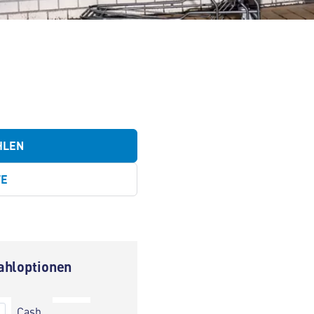
HLEN
TE
ahloptionen
Cash