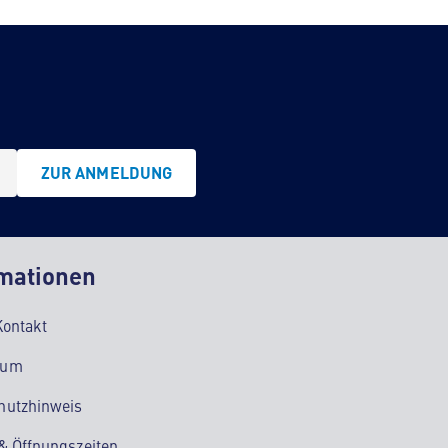
ZUR ANMELDUNG
mationen
Kontakt
sum
hutzhinweis
 & Öffnungszeiten