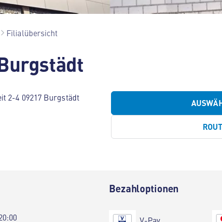
Filialübersicht
Burgstädt
it 2-4 09217 Burgstädt
AUSWÄ
ROU
Bezahloptionen
20:00
V-Pay