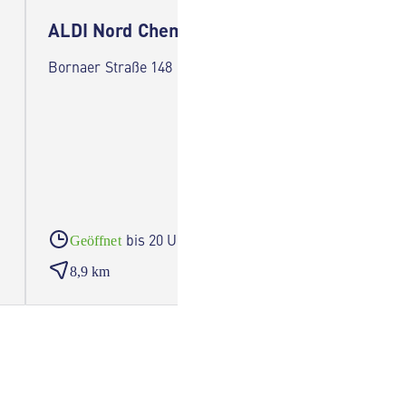
ALDI Nord Chemnitz
ALDI 
Bornaer Straße 148 09114 Chemnitz
Waldenb
Chemnit
bis 20 Uhr
Geöffnet
Geöf
8,9 km
11,0