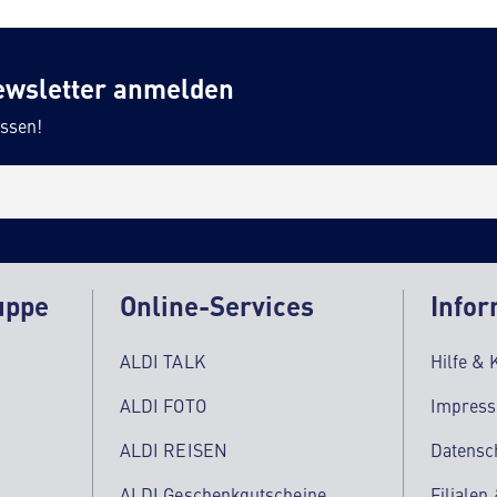
ewsletter anmelden
ssen!
uppe
Online-Services
Infor
ALDI TALK
Hilfe & 
ALDI FOTO
Impres
ALDI REISEN
Datensc
ALDI Geschenkgutscheine
Filialen