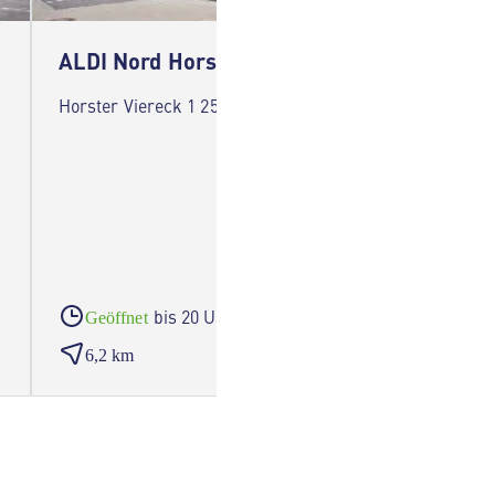
ALDI Nord Horst
ALDI 
Horster Viereck 1 25358 Horst
Reuters
bis 20 Uhr
Geöffnet
Geöf
6,2 km
6,6 