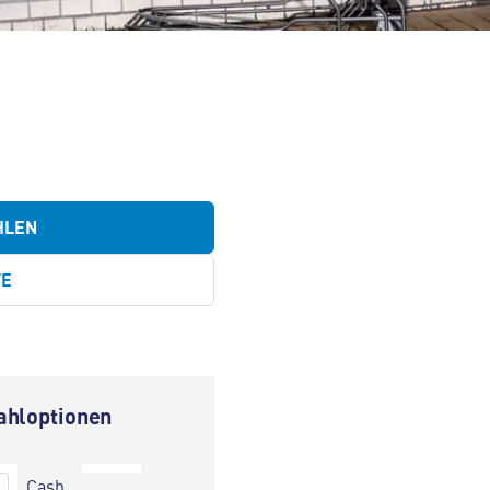
HLEN
TE
ahloptionen
Cash