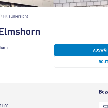
Filialübersicht
 Elmshorn
horn
AUSWÄ
ROU
Bez
21:00