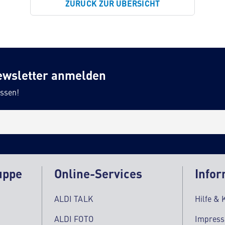
ZURÜCK ZUR ÜBERSICHT
ewsletter anmelden
ssen!
uppe
Online-Services
Infor
ALDI TALK
Hilfe & 
ALDI FOTO
Impres