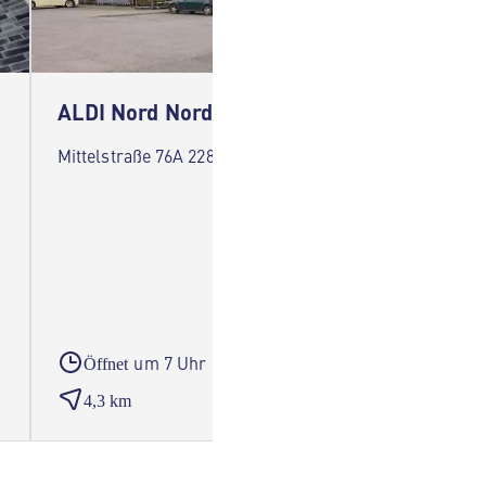
ALDI Nord Norderstedt
ALDI 
Mittelstraße 76A 22851 Norderstedt
Ferdina
Ammers
um 7 Uhr
Öffnet
Öffne
4,3 km
4,4 