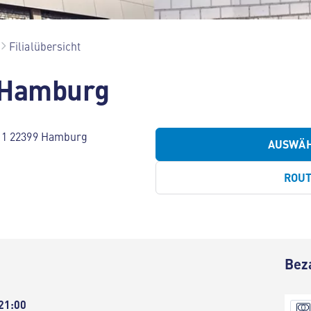
Filialübersicht
 Hamburg
e 1 22399 Hamburg
AUSWÄ
ROU
Bez
 21:00