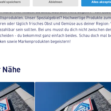
Nord! Hier findest du alles, was dein Herz begehrt - von Lebe
ltsprodukten. Unser Spezialgebiet? Hochwertige Produkte zum 
en oder täglich frisches Obst und Gemüse aus deiner Region: 
zahlbar sein sollten. Bei uns musst du dich nicht zwischen der
cheiden - du bekommst ganz einfach beides. Schau doch mal be
ken sowie Markenprodukten begeistern!
er Nähe