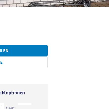
HLEN
TE
ahloptionen
Cash