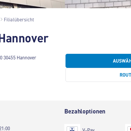
Filialübersicht
 Hannover
40 30455 Hannover
AUSWÄ
ROU
Bezahloptionen
21:00
V-Pay