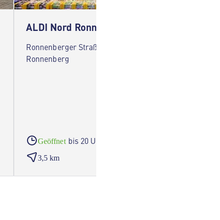
ALDI Nord Ronnenberg
ALDI 
Ronnenberger Straße 20 30952
Tillystr
Ronnenberg
bis 20 Uhr
Geöffnet
Geöf
3,5 km
4,5 