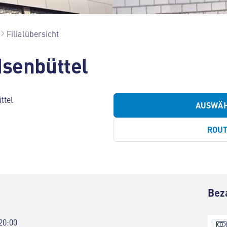
Filialübersicht
Isenbüttel
ttel
AUSWÄ
ROU
Bez
20:00