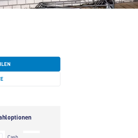
HLEN
TE
ahloptionen
Cash