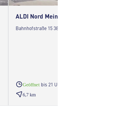
ALDI Nord Meine
ALDI N
Bahnhofstraße 15 38527 Meine
Hamburg
bis 21 Uhr
Geöffnet
Gesc
6,7 km
6,7 