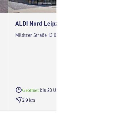
ALDI Nord Leipzig
ALDI N
Miltitzer Straße 13 04178 Leipzig
Klingens
bis 20 Uhr
Geöffnet
Geöf
2,9 km
3,6 