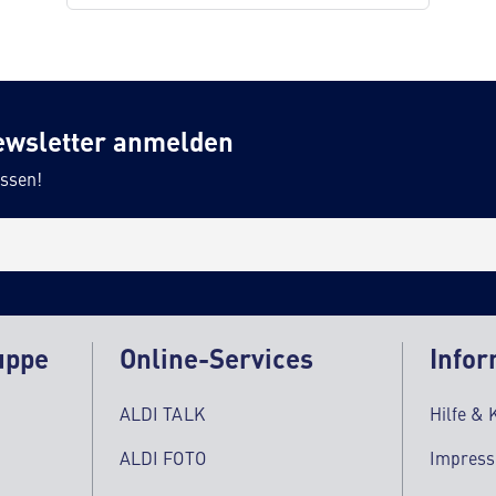
ewsletter anmelden
ssen!
uppe
Online-Services
Infor
ALDI TALK
Hilfe & 
ALDI FOTO
Impres