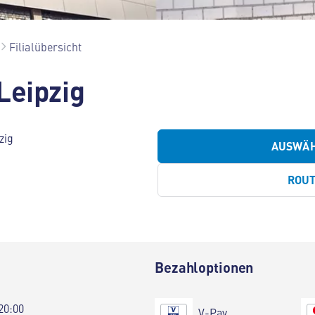
Filialübersicht
Leipzig
zig
AUSWÄ
ROU
Bezahloptionen
20:00
V-Pay