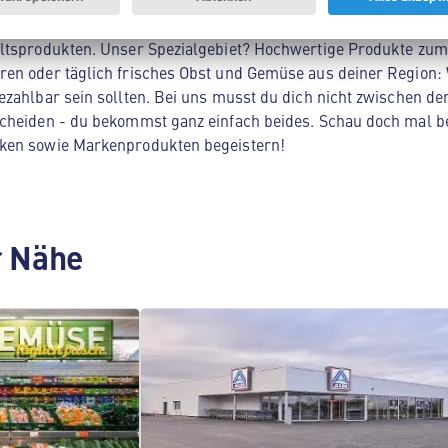
Nord! Hier findest du alles, was dein Herz begehrt - von Lebe
ltsprodukten. Unser Spezialgebiet? Hochwertige Produkte zum 
en oder täglich frisches Obst und Gemüse aus deiner Region: 
zahlbar sein sollten. Bei uns musst du dich nicht zwischen der
cheiden - du bekommst ganz einfach beides. Schau doch mal be
ken sowie Markenprodukten begeistern!
er Nähe