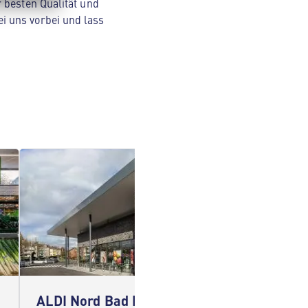
 besten Qualität und
i uns vorbei und lass
ALDI Nord Bad Bevensen
ALDI 