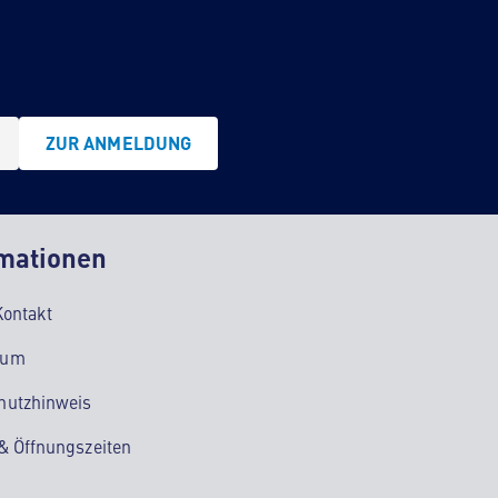
ZUR ANMELDUNG
mationen
Kontakt
sum
hutzhinweis
 & Öffnungszeiten