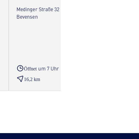
Medinger Straße 32 29549 Bad
Bergstr
Bevensen
um 7 Uhr
Öffnet
Öffne
16,2 km
17,9