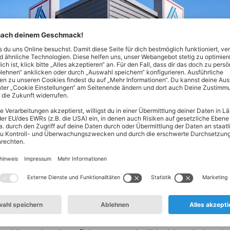
Nord! Hier findest du alles, was dein Herz begehrt - von Lebe
ltsprodukten. Unser Spezialgebiet? Hochwertige Produkte zum 
en oder täglich frisches Obst und Gemüse aus deiner Region: 