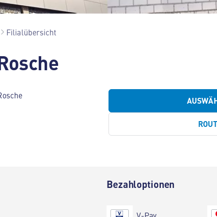
Filialübersicht
 Rosche
Rosche
AUSWÄ
ROU
Bezahloptionen
V-Pay