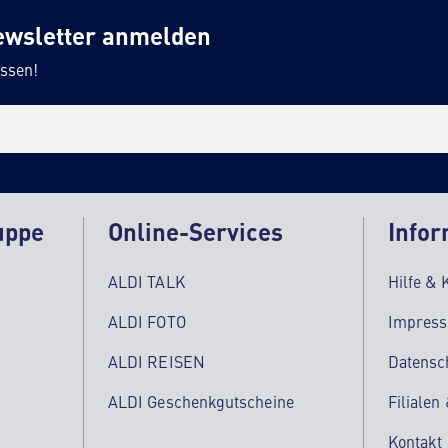
ewsletter anmelden
ssen!
uppe
Online-Services
Infor
ALDI TALK
Hilfe & 
ALDI FOTO
Impres
ALDI REISEN
Datensc
ALDI Geschenkgutscheine
Filialen
Kontakt