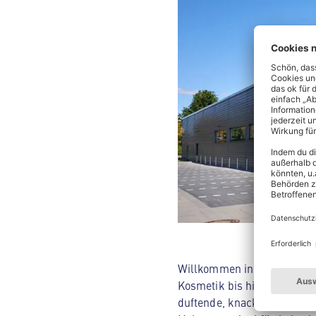
Willkommen in deinem ALDI 
Kosmetik bis hin zu Hausha
duftende, knackige Backwar