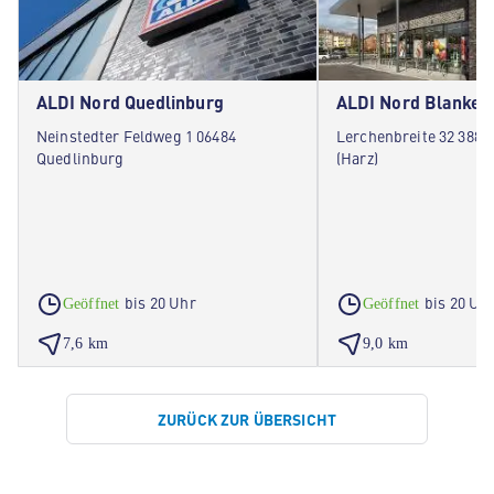
ALDI Nord Quedlinburg
ALDI Nord Blanken
Neinstedter Feldweg 1 06484
Lerchenbreite 32 3888
Quedlinburg
(Harz)
bis 20 Uhr
bis 20 Uh
Geöffnet
Geöffnet
7,6 km
9,0 km
ZURÜCK ZUR ÜBERSICHT