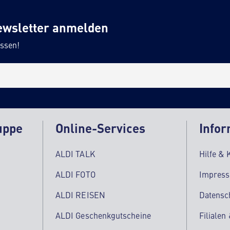
ewsletter anmelden
ssen!
uppe
Online-Services
Infor
ALDI TALK
Hilfe & 
ALDI FOTO
Impres
ALDI REISEN
Datensc
ALDI Geschenkgutscheine
Filialen