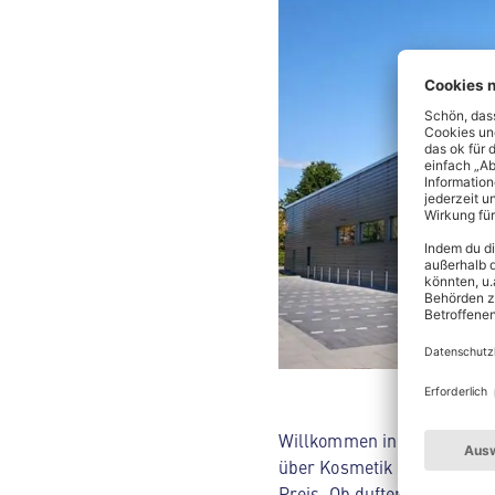
Willkommen in deinem ALDI 
über Kosmetik bis hin zu H
Preis. Ob duftende, knacki