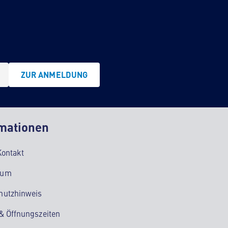
ZUR ANMELDUNG
mationen
Kontakt
sum
hutzhinweis
 & Öffnungszeiten