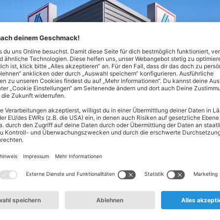
Nord in Vienenburg! Hier findest du alles, was dein Herz bege
aushaltsprodukten. Unser Spezialgebiet? Hochwertige Produkt
ge Backwaren oder täglich frisches Obst und Gemüse aus deine