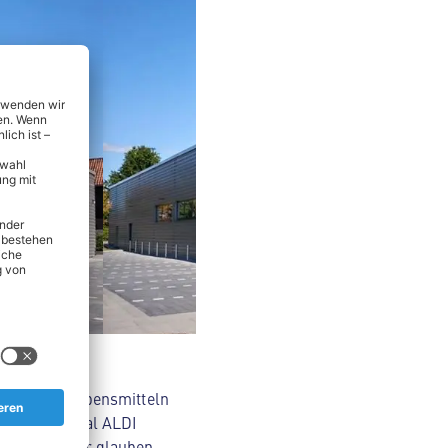
hrt - von Lebensmitteln
e zum Original ALDI
r Region: Wir glauben,