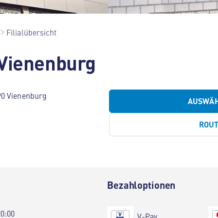
Filialübersicht
 Vienenburg
90 Vienenburg
AUSWÄ
ROU
Bezahloptionen
20:00
V-Pay