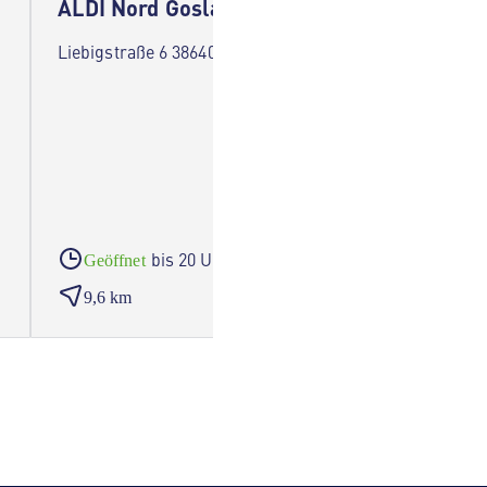
ALDI Nord Goslar
ALDI 
Liebigstraße 6 38640 Goslar
Bahnhof
bis 20 Uhr
Geöffnet
Geöf
9,6 km
10,5