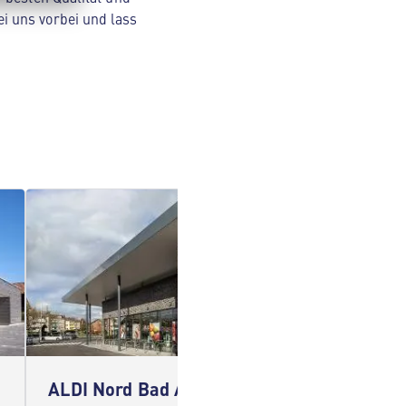
i uns vorbei und lass
ALDI Nord Bad Arolsen
ALDI 