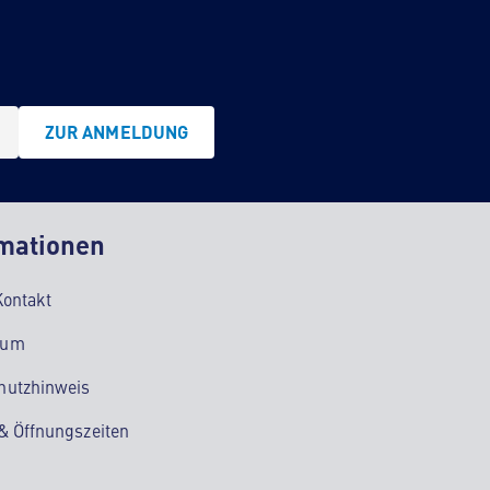
ZUR ANMELDUNG
mationen
Kontakt
sum
hutzhinweis
 & Öffnungszeiten