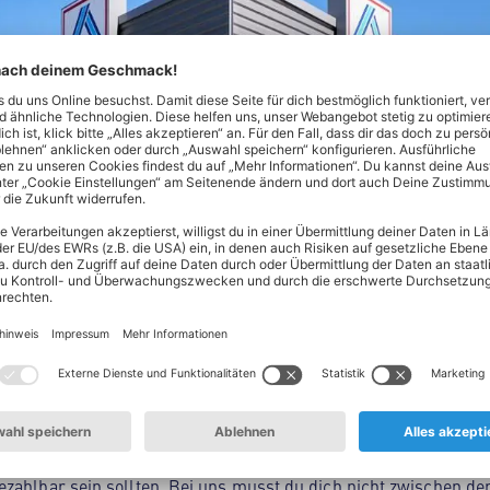
Nord! Hier findest du alles, was dein Herz begehrt - von Lebe
ltsprodukten. Unser Spezialgebiet? Hochwertige Produkte zum 
en oder täglich frisches Obst und Gemüse aus deiner Region: 
zahlbar sein sollten. Bei uns musst du dich nicht zwischen der