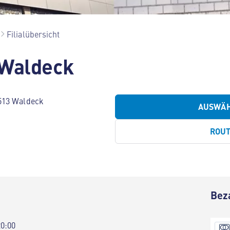
Filialübersicht
 Waldeck
513 Waldeck
AUSWÄ
ROU
Bez
20:00