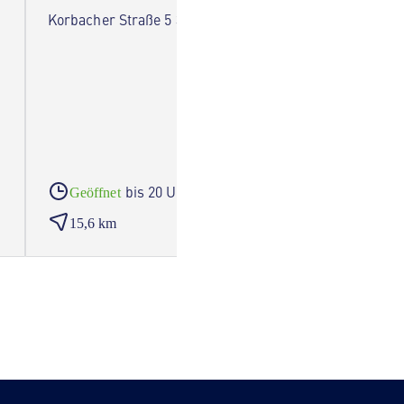
Korbacher Straße 5 34454 Bad Arolsen
Bahnhof
bis 20 Uhr
Geöffnet
Geöf
15,6 km
16,2