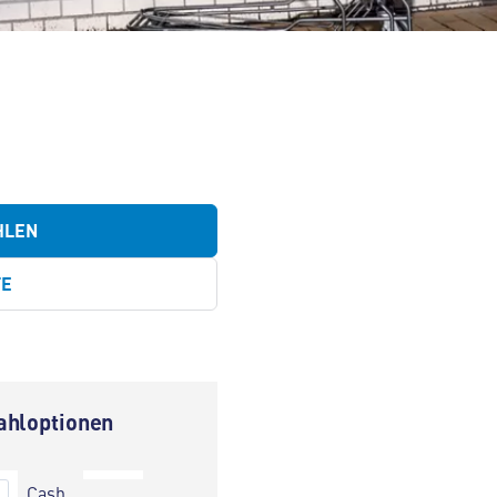
HLEN
TE
ahloptionen
Cash