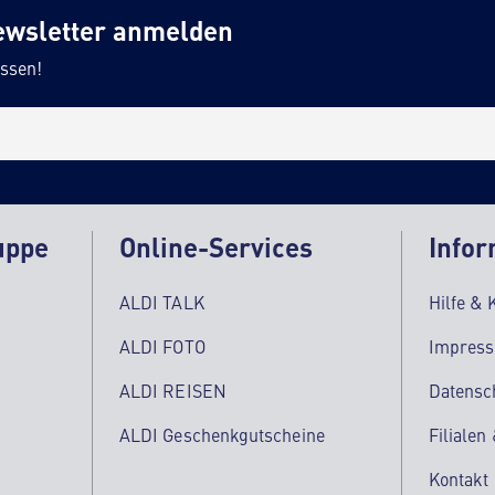
ewsletter anmelden
ssen!
uppe
Online-Services
Infor
ALDI TALK
Hilfe & 
ALDI FOTO
Impres
ALDI REISEN
Datensc
ALDI Geschenkgutscheine
Filialen
Kontakt