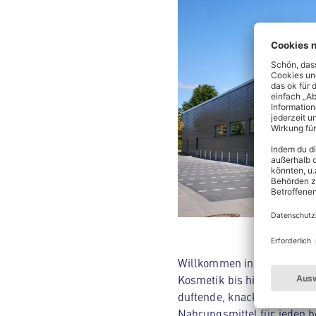
Willkommen in deinem ALDI 
Kosmetik bis hin zu Hausha
duftende, knackige Backwar
Nahrungsmittel für jeden be