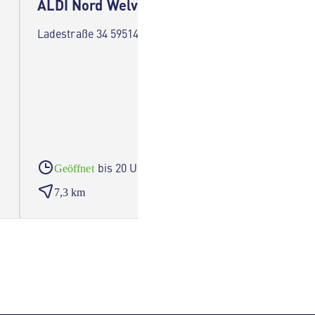
ALDI Nord Welver
ALDI 
Ladestraße 34 59514 Welver
Christia
Wicked
bis 20 Uhr
Geöffnet
Geöf
7,3 km
7,9 