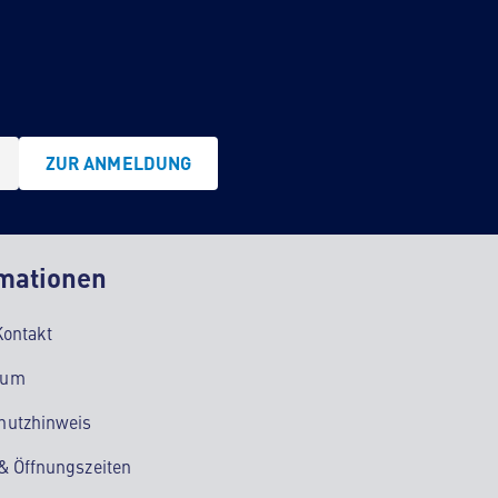
ZUR ANMELDUNG
mationen
Kontakt
sum
hutzhinweis
 & Öffnungszeiten