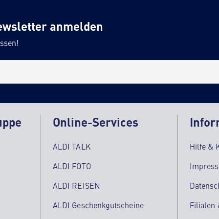
ewsletter anmelden
ssen!
uppe
Online-Services
Infor
ALDI TALK
Hilfe & 
ALDI FOTO
Impres
ALDI REISEN
Datensc
ALDI Geschenkgutscheine
Filialen