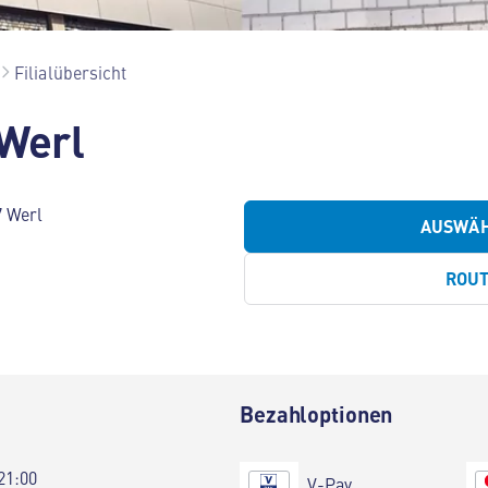
Filialübersicht
Werl
7 Werl
AUSWÄ
ROU
Bezahloptionen
21:00
V-Pay