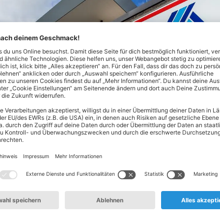
Nord! Hier findest du alles, was dein Herz begehrt - von Lebe
ltsprodukten. Unser Spezialgebiet? Hochwertige Produkte zum 
en oder täglich frisches Obst und Gemüse aus deiner Region: 