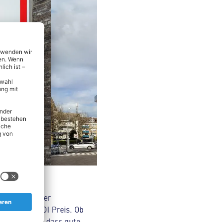
nsmitteln über
Original ALDI Preis. Ob
Wir glauben, dass gute