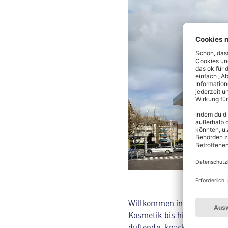
Willkommen in deinem ALDI 
Kosmetik bis hin zu Hausha
duftende, knackige Backwar