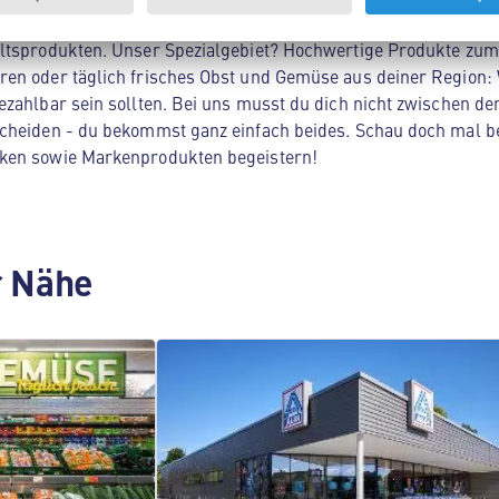
Nord! Hier findest du alles, was dein Herz begehrt - von Lebe
ltsprodukten. Unser Spezialgebiet? Hochwertige Produkte zum 
en oder täglich frisches Obst und Gemüse aus deiner Region: 
zahlbar sein sollten. Bei uns musst du dich nicht zwischen der
cheiden - du bekommst ganz einfach beides. Schau doch mal be
ken sowie Markenprodukten begeistern!
er Nähe