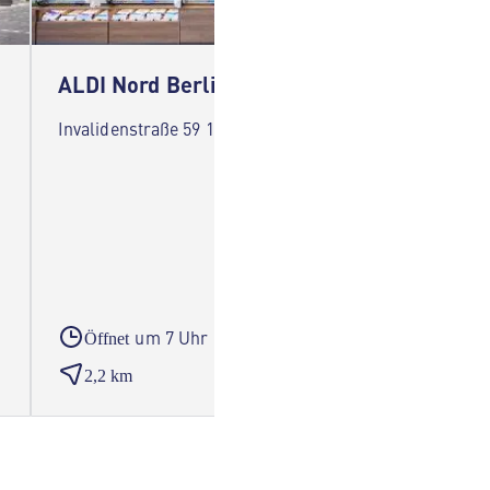
ALDI Nord Berlin
ALDI N
Invalidenstraße 59 10557 Berlin
Müllers
um 7 Uhr
Öffnet
Öffne
2,2 km
2,3 