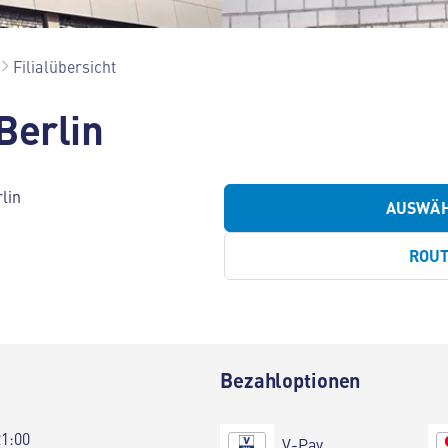
Filialübersicht
Berlin
lin
AUSWÄ
ROU
Bezahloptionen
21:00
V-Pay