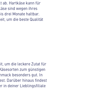
t ab. Hartkäse kann für
käse sind wegen ihres
s drei Monate haltbar.
it, um die beste Qualität
t, um die leckere Zutat für
n Käsesorten zum günstigen
chmack besonders gut. In
est. Darüber hinaus findest
 in deiner Lieblingsfiliale