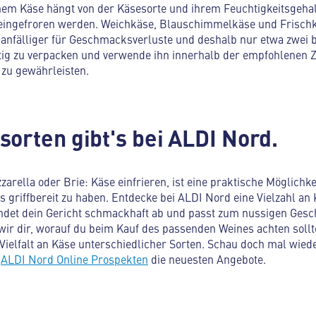
enem Käse hängt von der Käsesorte und ihrem Feuchtigkeitsgehal
 eingefroren werden. Weichkäse, Blauschimmelkäse und Frisch
anfälliger für Geschmacksverluste und deshalb nur etwa zwei bi
tig zu verpacken und verwende ihn innerhalb der empfohlenen Ze
zu gewährleisten.
orten gibt's bei ALDI Nord.
rella oder Brie: Käse einfrieren, ist eine praktische Möglichkei
s griffbereit zu haben. Entdecke bei ALDI Nord eine Vielzahl a
rundet dein Gericht schmackhaft ab und passt zum nussigen Ges
wir dir, worauf du beim Kauf des passenden Weines achten sollt
Vielfalt an Käse unterschiedlicher Sorten. Schau doch mal wieder
n
ALDI Nord Online Prospekten
die neuesten Angebote.