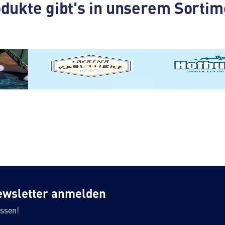
dukte gibt's in unserem Sortim
ner
MEINE KÄSETHEKE
HOFBURGER
ewsletter anmelden
ssen!