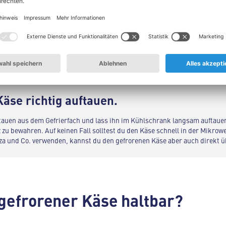
 und datieren
: Versehe die Behälter oder Beutel mit dem Datum
st du den Überblick über die Haltbarkeit und kannst ältere Por
sta zu viel Parmesan gerieben? Auch geriebenen Käse kannst du 
auf, dass du möglichst viel Luft aus dem Gefrierbeutel entferns
äse richtig auftauen.
auen aus dem Gefrierfach und lass ihn im Kühlschrank langsam auftaue
z zu bewahren. Auf keinen Fall solltest du den Käse schnell in der Mikrow
Pizza und Co. verwenden, kannst du den gefrorenen Käse aber auch direkt 
 gefrorener Käse haltbar?