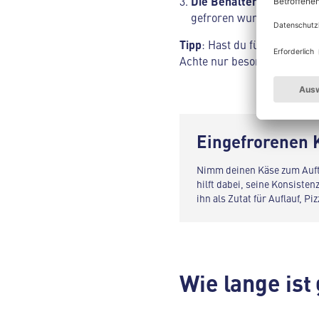
Die Behälter beschriften
gefroren wurde. So behält
Tipp
: Hast du für deine Pa
Achte nur besonders gut dar
Eingefrorenen K
Nimm deinen Käse zum Auft
hilft dabei, seine Konsisten
ihn als Zutat für Auflauf, 
Wie lange ist