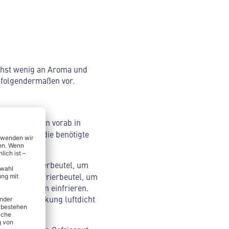
ichst wenig an Aroma und
h folgendermaßen vor.
hlenswert, ihn vorab in
annst genau die benötigte
er oder Gefrierbeutel, um
h aus dem Gefrierbeutel, um
ren und dann einfrieren.
iginalverpackung luftdicht