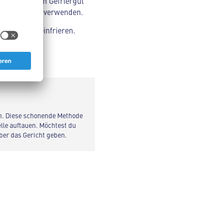
, an dem dein Gefriergut
tionen zuerst verwenden.
problemlos einfrieren.
t.
n. Diese schonende Methode
elle auftauen. Möchtest du
über das Gericht geben.