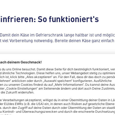
infrieren: So funktioniert's
Damit dein Käse im Gefrierschrank lange haltbar ist und mögl
ht viel Vorbereitung notwendig. Bereite deinen Käse ganz einfac
dsätzlich kannst du Käse am Stück einfrieren. Es ist aber empfe
 schneiden. Dadurch erleichterst du das spätere Auftauen und k
as ganze Stück auftauen zu müssen.
ng wählen
: Verwende zum Einfrieren von Käse luftdichte Behält
nd Feuchtigkeit zu verhindern. Entferne so viel Luft wie möglic
rand zu vermeiden. Alternativ kannst du den Käse auch vakuumie
n ebenfalls eingefroren werden. Achte aber darauf, dass die Or