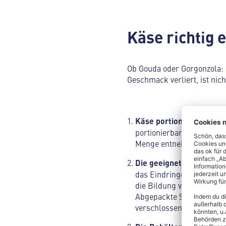
Käse richtig e
Ob Gouda oder Gorgonzola: 
Geschmack verliert, ist nic
Käse portionieren
: Grun
portionierbare Stücke zu
Menge entnehmen, ohne d
Die geeignete Verpacku
das Eindringen von Luft u
die Bildung von Gefrierb
Abgepackte Stücken könne
verschlossen ist.