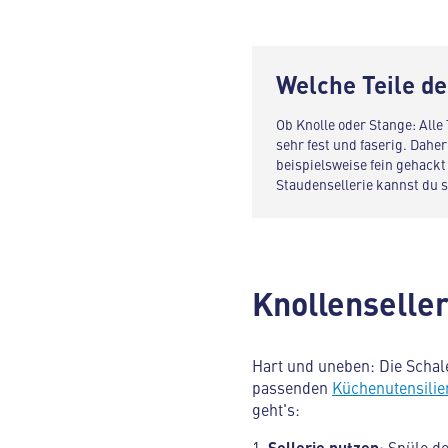
Welche Teile de
Ob Knolle oder Stange: Alle 
sehr fest und faserig. Dahe
beispielsweise fein gehackt
Staudensellerie kannst du s
Knollenselleri
Hart und uneben: Die Schale
passenden
Küchenutensilie
geht's:
Sellerie
putzen
: Spüle d