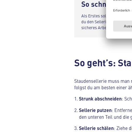
So schneidest d
Als Erstes solltest du den W
du den Sellerie, damit er b
sicheres Arbeiten zu gewähr
So geht’s: St
Staudensellerie muss man n
folgst du am besten einer 
Strunk
abschneiden
: Sc
Sellerie
putzen
: Entfern
den unteren Teil und die
Sellerie
schälen
: Ziehe 