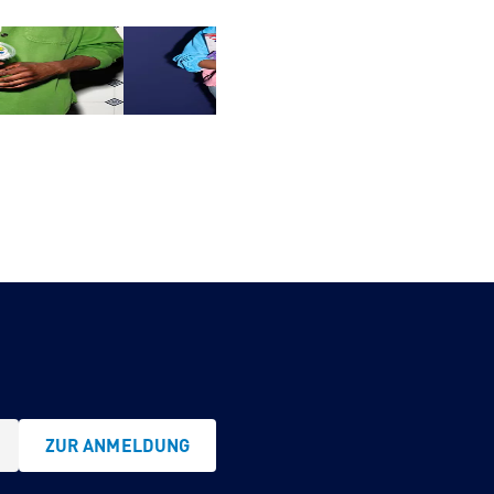
Highligh
e
Markenprodukte
ZUR ANMELDUNG