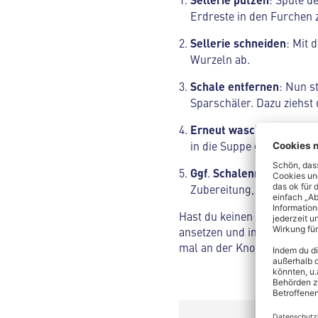
Erdreste in den Furchen 
Sellerie
schneiden
: Mit 
Wurzeln ab.
Schale
entfernen
: Nun st
Sparschäler. Dazu ziehst 
Erneut
waschen
: Nun wä
in die Suppe gelangen.
Ggf
.
Schalenreste
entfe
Zubereitung, falls nötig.
Hast du keinen Sparschäler
ansetzen und in Bahnen nach
mal an der Knolle abrutschs