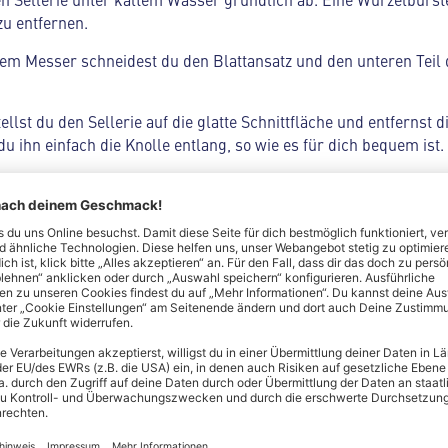
zu entfernen.
dem Messer schneidest du den Blattansatz und den unteren Teil 
ellst du den Sellerie auf die glatte Schnittfläche und entfernst 
du ihn einfach die Knolle entlang, so wie es für dich bequem ist.
schst du den Sellerie noch einmal ab, damit auch keine ungewol
rnen
: Kontrolliere die Sellerieknolle auf Schalenreste oder Auge
 zur Hand, kannst du auch ein Gemüsemesser nehmen. Wichtig: 
 unten schneiden. So stellst du sicher, dass du dich nicht selb
t.