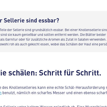
r Sellerie sind essbar?
Teile der Sellerie sind grundsätzlich essbar. Bei einer Knollensellerie si
r sind sie kaum genießbar und sollten entfernt werden. Die Blätter beider
 als Garnitur oder für zusätzliche Aromen als Zutat in Salaten verwenden.
owohl roh als auch gekocht essen, wobei das Schälen der Haut eine persö
e schälen: Schritt für Schritt.
 des Knollenselleries kann eine echte Schäl-Herausforderung se
n
benutzt, nämlich ein scharfes Messer und einen ebenso schar
en Sellerie unter kaltem Wasser gründlich ab. Eine Wurzelbürste 