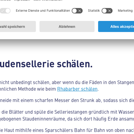
u Knollensellerie vor dem Schälen.
urzel- und den Blattansatz abschneiden, um eine flache Schnittfläche zu s
eim Schneiden nicht wegrutscht. Beginne dann mit gleichmäßigen, vertik
leisten.
audensellerie schälen.
icht unbedingt schälen, aber wenn du die Fäden in den Stangen
ähnlichen Methode wie beim
Rhabarber schälen
.
hneide mit einem scharfen Messer den Strunk ab, sodass sich di
e die Blätter und spüle die Selleriestangen gründlich mit Wasse
 gebogenen Staudeninnenräume, da sich dort häufig Erde ansam
die Haut mithilfe eines Sparschälers Bahn für Bahn von oben nac