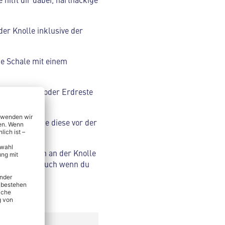
der Knolle inklusive der
die Schale mit einem
lten Blätter oder Erdreste
n und entferne diese vor der
Hierbei oben an der Knolle
st verletzt – auch wenn du