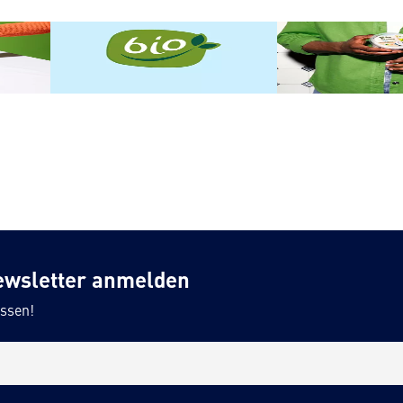
BIO
Vegane Produkt
ewsletter anmelden
ssen!