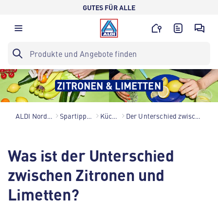
GUTES FÜR ALLE
ZITRONEN & LIMETTEN
ALDI Nord – Gutes für alle.
Spartipps für den Alltag
Küchenlexikon
Der Unterschied zwischen Zitronen und Limetten
Was ist der Unterschied
zwischen Zitronen und
Limetten?