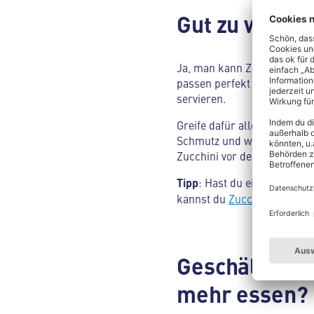
Gut zu wissen
Ja, man kann Zucchini mit 
passen perfekt in einen so
servieren.
Greife dafür allerdings am
Schmutz und weitere Rückstä
Zucchini vor dem Verzehr l
Tipp
: Hast du eine größere
kannst du
Zucchini einfrier
Geschält oder 
mehr essen?