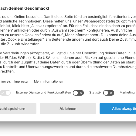
: Kann man Zucchini roh essen
oder ohne Schale roh essen. Sie haben einen knackigen und fr
mmerlichen Salat oder lassen sich als Rohkost-Sticks mit Hum
 besten auf Bio-Zucchini zurück und wasche die Schale vor dem 
nde zu entfernen. Falls du Gemüse im rohen Zustand nicht gut v
ieber
blanchieren
oder anderweitig
garen
. Dann ist sie bekömmli
 Menge Zucchini gekauft, als du direkt verarbeiten kannst? Wie
en
und so mehrere Monate haltbar machen.
nicht: Wann sollte ich eine Zucc