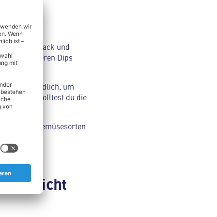
?
ischen Geschmack und
mus oder anderen Dips
Verzehr gründlich, um
erträgst, solltest du die
cher.
 die meisten Gemüsesorten
hini nicht